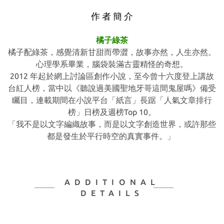
作 者 簡 介
橘子綠茶
橘子配綠茶，感覺清新甘甜而帶澀，故事亦然，人生亦然。
心理學系畢業，腦袋裝滿古靈精怪的奇想。
2012 年起於網上討論區創作小說，至今曾十六度登上講故
台紅人榜，當中以《聽說過美國聖地牙哥這間鬼屋嗎》備受
矚目，連載期間在小說平台「紙言」長踞「人氣文章排行
榜」日榜及週榜Top 10。
「我不是以文字編織故事，而是以文字創造世界，或許那些
都是發生於平行時空的真實事件。」
ADDITIONAL
DETAILS