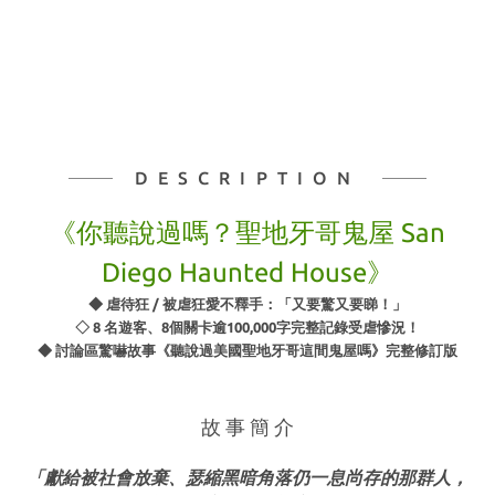
DESCRIPTION
《
你聽說過嗎？聖地牙哥鬼屋
San
Diego Haunted House》
◆ 虐待狂 / 被虐狂愛不釋手：「又要驚又要睇！」
◇ 8 名遊客、8個關卡逾100,000字完整記錄受虐慘況！
◆ 討論區驚嚇故事《聽說過美國聖地牙哥這間鬼屋嗎》完整修訂版
故 事 簡 介
「獻給被社會放棄、瑟縮黑暗角落仍一息尚存的那群人，