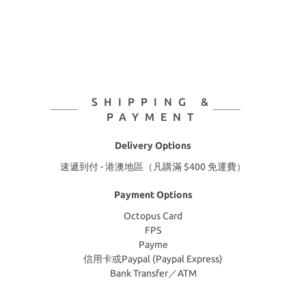
SHIPPING &
PAYMENT
Delivery Options
速遞到付 - 港澳地區（凡購滿 $400 免運費）
Payment Options
Octopus Card
FPS
Payme
信用卡或Paypal (Paypal Express)
Bank Transfer／ATM