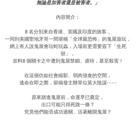
無論是加害者還是被害者。」
內容簡介：
8 名分別來自香港、英國及印度的旅客，
一同到美國聖地牙哥一間堪稱「全球最恐怖」的鬼屋遊玩，
網上有人說鬼屋會玩蛇玩蟲，入場前更需要簽下「生死
狀」，
豈料8 個關卡之中遭到鬼屋禁錮、虐待，甚至殺害！
在這個仿如社會縮影、弱肉強食的空間，
逃命在即之際，卻揭發主辦單位莫大陰謀⋯⋯
原來踏進鬼屋前，命運早已奠定，
出口可能只得死路一條？
究竟他們能否成功過關、活著離開鬼屋？