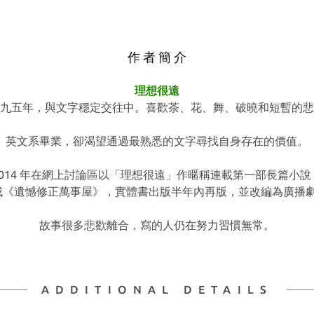
作 者 簡 介
理想很遠
九五年，與文字穩定交往中。
喜歡茶、花、舞、破曉和短暫的悲
英文系畢業，卻渴望通過最熟悉的文字尋找自身存在的價值。
2014 年在網上討論區以「理想很遠」作暱稱連載第一部長篇小說
寫成《遺憾修正萬事屋》，
實體書出版半年內再版，並改編為廣播
故事很多悲歡離合，寫的人仍在努力習慣無常。
ADDITIONAL DETAILS