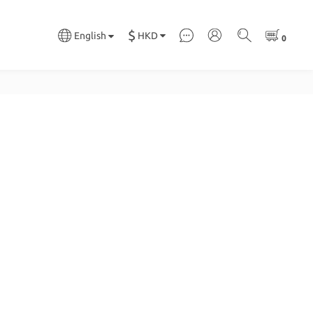
$
HKD
English