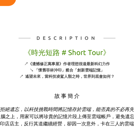
DESCRIPTION
《時光短路 # Short Tour》
↗《遺憾修正萬事屋》作者理想很遠最新科幻力作
↘ 「懷舊菲林沖印」糅合「創新雲端記憶」
↗ 遙望未來，當科技凌駕人類之時，世界到底會如何？
故 事 簡 介
拒絕遺忘，以科技挑戰時間將記憶存於雲端，能否真的不必再失
到人腦之上，用家可以將珍貴的記憶片段上傳至雲端帳戶，避免遺
印店店主，反行其道繼續經營，卻因一次意外，卡在三人的雲端