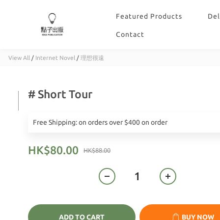
Featured Products
Del
Contact
View All
/
Internet Novel
/
理想很遠
# Short Tour
Free Shipping: on orders over $400 on order
HK$80.00
HK$88.00
ADD TO CART
BUY NOW