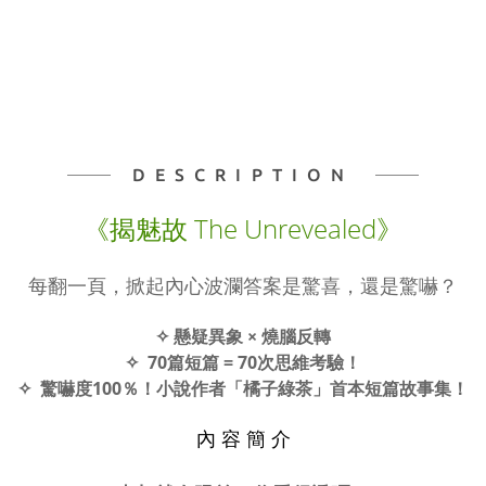
DESCRIPTION
《揭魅故 The Unrevealed》
每翻一頁，掀起內心波瀾答案是驚喜，還是驚嚇？
✧
懸疑異象 × 燒腦反轉
✧ 70篇短篇 = 70次思維考驗！
✧ 驚嚇度100％！小說作者「橘子綠茶」首本短篇故事集！
內 容 簡 介