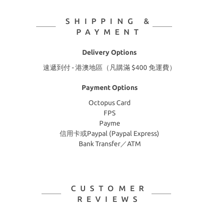
SHIPPING &
PAYMENT
Delivery Options
速遞到付 - 港澳地區（凡購滿 $400 免運費）
Payment Options
Octopus Card
FPS
Payme
信用卡或Paypal (Paypal Express)
Bank Transfer／ATM
CUSTOMER
REVIEWS