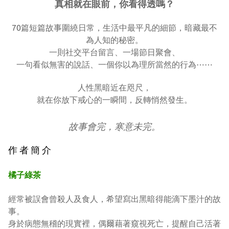
真相就在眼前，你看得透嗎？
70篇短篇故事圍繞日常，生活中最平凡的細節，暗藏最不
為人知的秘密。
一則社交平台留言、一場節日聚會、
一句看似無害的說話、一個你以為理所當然的行為⋯⋯
人性黑暗近在咫尺，
就在你放下戒心的一瞬間，反轉悄然發生。
故事會完，寒意未完。
作 者 簡 介
橘子綠茶
經常被誤會曾殺人及食人，希望寫出黑暗得能滴下墨汁的故
事。
身於病態無稽的現實裡，偶爾藉著窺視死亡，提醒自己活著