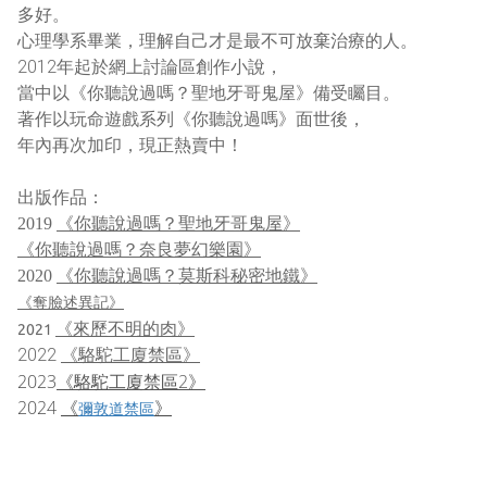
多好。
心理學系畢業，理解自己才是最不可放棄治療的人。
2012年起於網上討論區創作小說，
當中以《你聽說過嗎？聖地牙哥鬼屋》備受矚目。
著作以玩命遊戲系列《你聽說過嗎》面世後，
年內再次加印，現正熱賣中！
出版作品：
《你聽說過嗎？聖地牙哥鬼屋》
2019
《你聽說過嗎？奈良夢幻樂園》
《你聽說過嗎？莫斯科秘密地鐵》
2020
《奪臉述異記》
《來歷不明的肉》
2021
2022
《駱駝工廈禁區》
2023
《駱駝工廈禁區2》
2024
《
》
彌敦道禁區